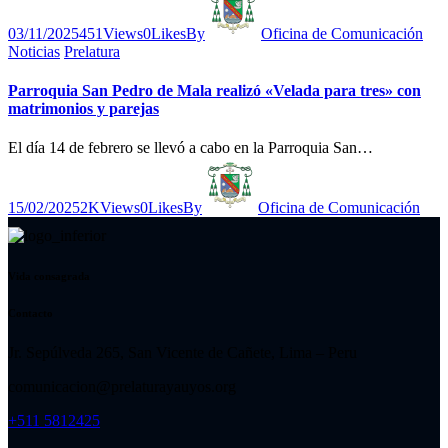
03/11/2025
451
Views
0
Likes
By
Oficina de Comunicación
Noticias
Prelatura
Parroquia San Pedro de Mala realizó «Velada para tres» con
matrimonios y parejas
El día 14 de febrero se llevó a cabo en la Parroquia San…
15/02/2025
2K
Views
0
Likes
By
Oficina de Comunicación
Vida consagrada
Contacto
Jr. Sepúlveda 265, San Vicente de Cañete, Lima – Peru
comunicacion@prelaturayauyos.org
+511 5812425