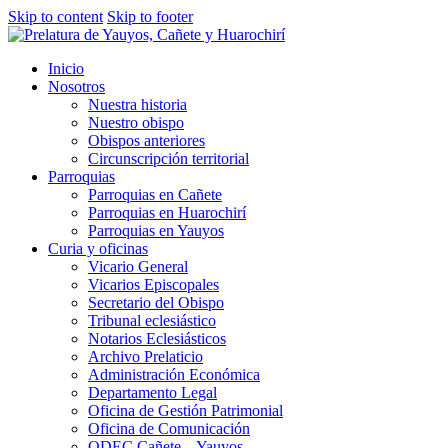
Skip to content
Skip to footer
Inicio
Nosotros
Nuestra historia
Nuestro obispo
Obispos anteriores
Circunscripción territorial
Parroquias
Parroquias en Cañete
Parroquias en Huarochirí
Parroquias en Yauyos
Curia y oficinas
Vicario General
Vicarios Episcopales
Secretario del Obispo
Tribunal eclesiástico
Notarios Eclesiásticos
Archivo Prelaticio
Administración Económica
Departamento Legal
Oficina de Gestión Patrimonial
Oficina de Comunicación
ODEC Cañete – Yauyos