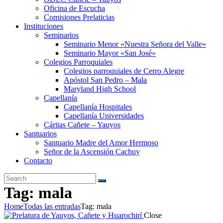
Oficina de Escucha
Comisiones Prelaticias
Instituciones
Seminarios
Seminario Menor «Nuestra Señora del Valle»
Seminario Mayor «San José»
Colegios Parroquiales
Colegios parroquiales de Cerro Alegre
Apóstol San Pedro – Mala
Maryland High School
Capellanía
Capellanía Hospitales
Capellanía Universidades
Cáritas Cañete – Yauyos
Santuarios
Santuario Madre del Amor Hermoso
Señor de la Ascensión Cachuy
Contacto
Tag: mala
Home
Todas las entradas
Tag: mala
Close