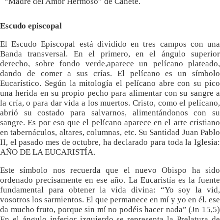
“Madre del Amor Hermoso” de Cañete.
Escudo episcopal
El Escudo Episcopal está dividido en tres campos con una
Banda transversal. En el primero, en el ángulo superior
derecho, sobre fondo verde,aparece un pelícano plateado,
dando de comer a sus crías. El pelícano es un símbolo
Eucarístico. Según la mitología el pelícano abre con su pico
una herida en su propio pecho para alimentar con su sangre a
la cría, o para dar vida a los muertos. Cristo, como el pelícano,
abrió su costado para salvarnos, alimentándonos con su
sangre. Es por eso que el pelícano aparece en el arte cristiano
en tabernáculos, altares, columnas, etc. Su Santidad Juan Pablo
II, el pasado mes de octubre, ha declarado para toda la Iglesia:
AÑO DE LA EUCARISTÍA.
Este símbolo nos recuerda que el nuevo Obispo ha sido
ordenado precisamente en ese año. La Eucaristía es la fuente
fundamental para obtener la vida divina: “Yo soy la vid,
vosotros los sarmientos. El que permanece en mí y yo en él, ese
da mucho fruto, porque sin mí no podéis hacer nada” (Jn 15,5)
En el ángulo inferior izquierdo se representa la Prelatura de