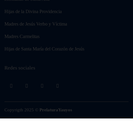
Hijas de la Divina Providencia
Madres de Jesús Verbo y Víctima
Madres Carmelitas
Hijas de Santa María del Corazón de Jesús
Redes sociales
Copyrigth 2025 ©
PrelaturaYauyos