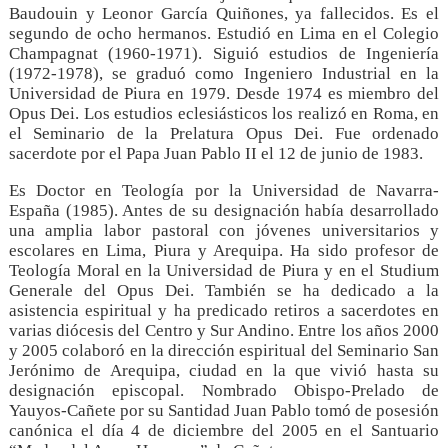
Baudouin y Leonor García Quiñones, ya fallecidos. Es el
segundo de ocho hermanos. Estudió en Lima en el Colegio
Champagnat (1960-1971). Siguió estudios de Ingeniería
(1972-1978), se graduó como Ingeniero Industrial en la
Universidad de Piura en 1979. Desde 1974 es miembro del
Opus Dei. Los estudios eclesiásticos los realizó en Roma, en
el Seminario de la Prelatura Opus Dei. Fue ordenado
sacerdote por el Papa Juan Pablo II el 12 de junio de 1983.
Es Doctor en Teología por la Universidad de Navarra-
España (1985). Antes de su designación había desarrollado
una amplia labor pastoral con jóvenes universitarios y
escolares en Lima, Piura y Arequipa. Ha sido profesor de
Teología Moral en la Universidad de Piura y en el Studium
Generale del Opus Dei. También se ha dedicado a la
asistencia espiritual y ha predicado retiros a sacerdotes en
varias diócesis del Centro y Sur Andino. Entre los años 2000
y 2005 colaboró en la dirección espiritual del Seminario San
Jerónimo de Arequipa, ciudad en la que vivió hasta su
designación episcopal. Nombrado Obispo-Prelado de
Yauyos-Cañete por su Santidad Juan Pablo tomó de posesión
canónica el día 4 de diciembre del 2005 en el Santuario