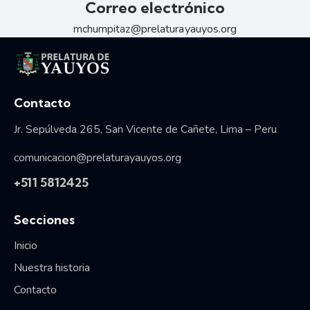
Correo electrónico
mchumpitaz@prelaturayauyos.org
Vida consagrada
Contacto
Jr. Sepúlveda 265, San Vicente de Cañete, Lima – Peru
comunicacion@prelaturayauyos.org
+511 5812425
Secciones
Inicio
Nuestra historia
Contacto