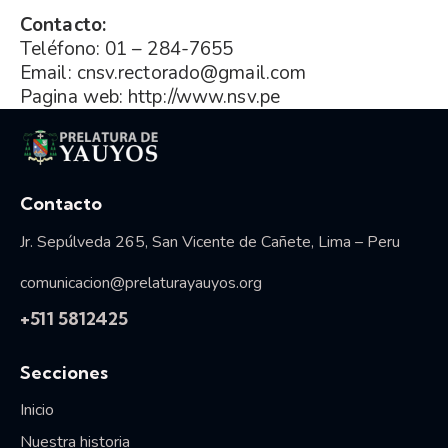
Contacto:
Teléfono: 01 – 284-7655
Email: cnsv.rectorado@gmail.com
Pagina web: http://www.nsv.pe
Vida consagrada
Contacto
Jr. Sepúlveda 265, San Vicente de Cañete, Lima – Peru
comunicacion@prelaturayauyos.org
+511 5812425
Secciones
Inicio
Nuestra historia