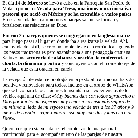
El día
14 de febrero
se llevó a cabo en la Parroquia San Pedro de
Mala la primera
«Velada para Tres», una innovadora iniciativa
pastoral que nació en México y se ha extendido a varios países
.
En esta velada los matrimonios y parejas sanan, se forman y
fortalecen sus relaciones en Dios.
Fueron 25 parejas quienes se congregaron en la iglesia matriz
para luego pasar al lugar en donde iba a realizarse la velada. Ahí,
con ayuda del staff, se creó un ambiente de cita romántica siguiendo
los pasos tradicionales pero adaptándola a una pedagogía cristiana.
Se tuvo una
secuencia de alabanza y oración, la conferencia o
charla, la dinámica práctica
y concluyendo con el momento eje de
la velada que es la oración en pareja.
La recepción de esta metodología en la pastoral matrimonial ha sido
positiva y renovadora para todos. Incluso en el grupo de WhatsApp
que se hizo para la ocasión nos transmitían sus experiencias de lo
vivido, aquí una de ellas:
«Muy buenos días con todos agradecido a
Dios por tan bonita experiencia y llegar a mi casa más segura de
mi misma al lado de mi esposo una velada de tres a los 37 años y 9
meses de casada…regresamos a casa muy nutridos y más cerca de
Dios».
Queremos que esta velada sea el comienzo de una pastoral
matrimonial para el acompañamiento de las parejas de nuestra