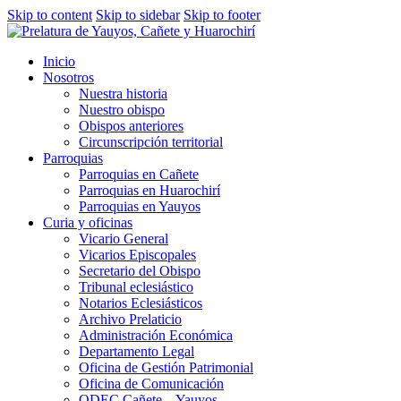
Skip to content
Skip to sidebar
Skip to footer
Inicio
Nosotros
Nuestra historia
Nuestro obispo
Obispos anteriores
Circunscripción territorial
Parroquias
Parroquias en Cañete
Parroquias en Huarochirí
Parroquias en Yauyos
Curia y oficinas
Vicario General
Vicarios Episcopales
Secretario del Obispo
Tribunal eclesiástico
Notarios Eclesiásticos
Archivo Prelaticio
Administración Económica
Departamento Legal
Oficina de Gestión Patrimonial
Oficina de Comunicación
ODEC Cañete – Yauyos