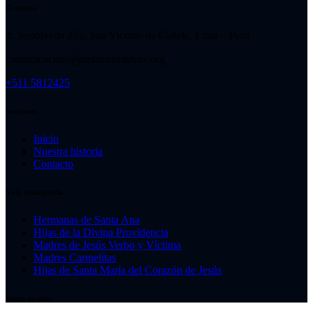
Contacto
Jr. Sepúlveda 265, San Vicente de Cañete, Lima – Peru
comunicacion@prelaturayauyos.org
+511 5812425
Secciones
Inicio
Nuestra historia
Contacto
Vida consagrada
Hermanas de Santa Ana
Hijas de la Divina Providencia
Madres de Jesús Verbo y Víctima
Madres Carmelitas
Hijas de Santa María del Corazón de Jesús
Redes sociales