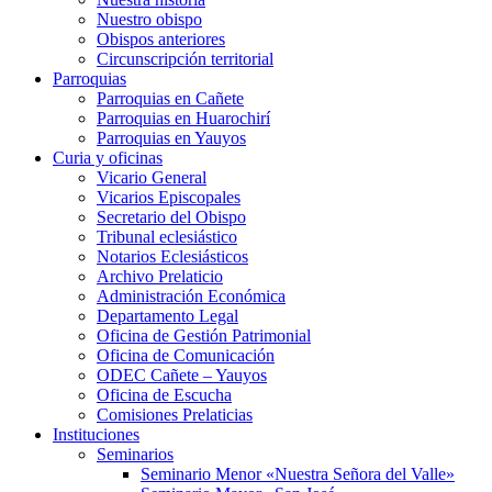
Nuestro obispo
Obispos anteriores
Circunscripción territorial
Parroquias
Parroquias en Cañete
Parroquias en Huarochirí
Parroquias en Yauyos
Curia y oficinas
Vicario General
Vicarios Episcopales
Secretario del Obispo
Tribunal eclesiástico
Notarios Eclesiásticos
Archivo Prelaticio
Administración Económica
Departamento Legal
Oficina de Gestión Patrimonial
Oficina de Comunicación
ODEC Cañete – Yauyos
Oficina de Escucha
Comisiones Prelaticias
Instituciones
Seminarios
Seminario Menor «Nuestra Señora del Valle»