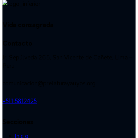
Vida consagrada
Contacto
Jr. Sepúlveda 265, San Vicente de Cañete, Lima –
Peru
comunicacion@prelaturayauyos.org
+511 5812425
Secciones
Inicio