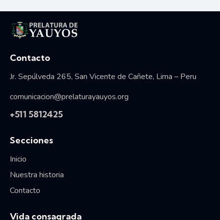
Vida consagrada
Contacto
Jr. Sepúlveda 265, San Vicente de Cañete, Lima – Peru
comunicacion@prelaturayauyos.org
+511 5812425
Secciones
Inicio
Nuestra historia
Contacto
Vida consagrada