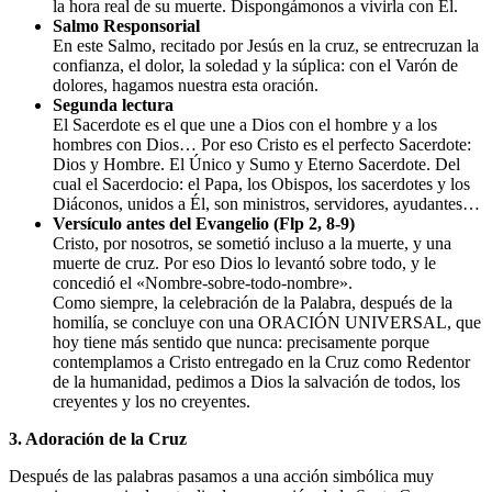
la hora real de su muerte. Dispongámonos a vivirla con Él.
Salmo Responsorial
En este Salmo, recitado por Jesús en la cruz, se entrecruzan la
confianza, el dolor, la soledad y la súplica: con el Varón de
dolores, hagamos nuestra esta oración.
Segunda lectura
El Sacerdote es el que une a Dios con el hombre y a los
hombres con Dios… Por eso Cristo es el perfecto Sacerdote:
Dios y Hombre. El Único y Sumo y Eterno Sacerdote. Del
cual el Sacerdocio: el Papa, los Obispos, los sacerdotes y los
Diáconos, unidos a Él, son ministros, servidores, ayudantes…
Versículo antes del Evangelio (Flp 2, 8-9)
Cristo, por nosotros, se sometió incluso a la muerte, y una
muerte de cruz. Por eso Dios lo levantó sobre todo, y le
concedió el «Nombre-sobre-todo-nombre».
Como siempre, la celebración de la Palabra, después de la
homilía, se concluye con una ORACIÓN UNIVERSAL, que
hoy tiene más sentido que nunca: precisamente porque
contemplamos a Cristo entregado en la Cruz como Redentor
de la humanidad, pedimos a Dios la salvación de todos, los
creyentes y los no creyentes.
3. Adoración de la Cruz
Después de las palabras pasamos a una acción simbólica muy