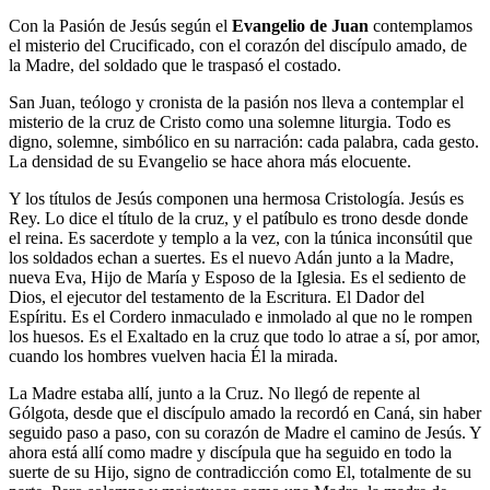
Con la Pasión de Jesús según el
Evangelio de Juan
contemplamos
el misterio del Crucificado, con el corazón del discípulo amado, de
la Madre, del soldado que le traspasó el costado.
San Juan, teólogo y cronista de la pasión nos lleva a contemplar el
misterio de la cruz de Cristo como una solemne liturgia. Todo es
digno, solemne, simbólico en su narración: cada palabra, cada gesto.
La densidad de su Evangelio se hace ahora más elocuente.
Y los títulos de Jesús componen una hermosa Cristología. Jesús es
Rey. Lo dice el título de la cruz, y el patíbulo es trono desde donde
el reina. Es sacerdote y templo a la vez, con la túnica inconsútil que
los soldados echan a suertes. Es el nuevo Adán junto a la Madre,
nueva Eva, Hijo de María y Esposo de la Iglesia. Es el sediento de
Dios, el ejecutor del testamento de la Escritura. El Dador del
Espíritu. Es el Cordero inmaculado e inmolado al que no le rompen
los huesos. Es el Exaltado en la cruz que todo lo atrae a sí, por amor,
cuando los hombres vuelven hacia Él la mirada.
La Madre estaba allí, junto a la Cruz. No llegó de repente al
Gólgota, desde que el discípulo amado la recordó en Caná, sin haber
seguido paso a paso, con su corazón de Madre el camino de Jesús. Y
ahora está allí como madre y discípula que ha seguido en todo la
suerte de su Hijo, signo de contradicción como El, totalmente de su