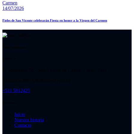
14/07/2026
Fieles de San Vicente celebrarán Fiesta en honor a la Virgen del Carmen
Vida consagrada
Contacto
Jr. Sepúlveda 265, San Vicente de Cañete, Lima – Peru
comunicacion@prelaturayauyos.org
+511 5812425
Secciones
Inicio
Nuestra historia
Contacto