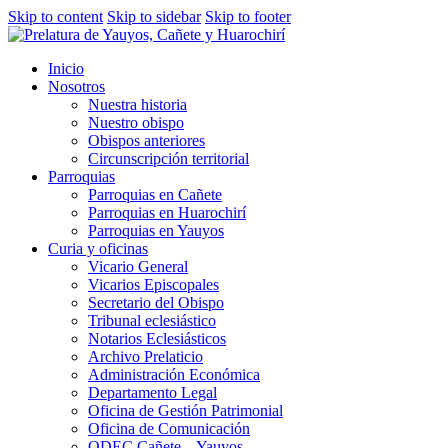
Skip to content
Skip to sidebar
Skip to footer
Inicio
Nosotros
Nuestra historia
Nuestro obispo
Obispos anteriores
Circunscripción territorial
Parroquias
Parroquias en Cañete
Parroquias en Huarochirí
Parroquias en Yauyos
Curia y oficinas
Vicario General
Vicarios Episcopales
Secretario del Obispo
Tribunal eclesiástico
Notarios Eclesiásticos
Archivo Prelaticio
Administración Económica
Departamento Legal
Oficina de Gestión Patrimonial
Oficina de Comunicación
ODEC Cañete – Yauyos