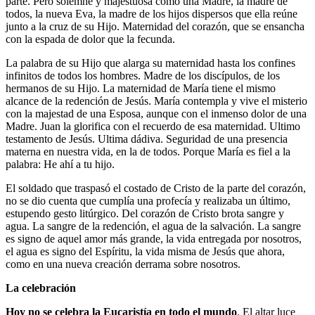
parte. Pero solemne y majestuosa como una Madre, la madre de
todos, la nueva Eva, la madre de los hijos dispersos que ella reúne
junto a la cruz de su Hijo. Maternidad del corazón, que se ensancha
con la espada de dolor que la fecunda.
La palabra de su Hijo que alarga su maternidad hasta los confines
infinitos de todos los hombres. Madre de los discípulos, de los
hermanos de su Hijo. La maternidad de María tiene el mismo
alcance de la redención de Jesús. María contempla y vive el misterio
con la majestad de una Esposa, aunque con el inmenso dolor de una
Madre. Juan la glorifica con el recuerdo de esa maternidad. Ultimo
testamento de Jesús. Ultima dádiva. Seguridad de una presencia
materna en nuestra vida, en la de todos. Porque María es fiel a la
palabra: He ahí a tu hijo.
El soldado que traspasó el costado de Cristo de la parte del corazón,
no se dio cuenta que cumplía una profecía y realizaba un último,
estupendo gesto litúrgico. Del corazón de Cristo brota sangre y
agua. La sangre de la redención, el agua de la salvación. La sangre
es signo de aquel amor más grande, la vida entregada por nosotros,
el agua es signo del Espíritu, la vida misma de Jesús que ahora,
como en una nueva creación derrama sobre nosotros.
La celebración
Hoy no se celebra la Eucaristía en todo el mundo
. El altar luce