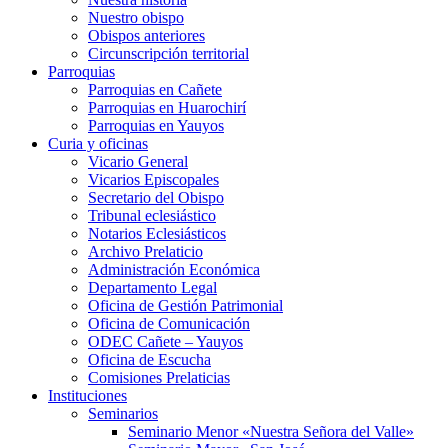
Nuestro obispo
Obispos anteriores
Circunscripción territorial
Parroquias
Parroquias en Cañete
Parroquias en Huarochirí
Parroquias en Yauyos
Curia y oficinas
Vicario General
Vicarios Episcopales
Secretario del Obispo
Tribunal eclesiástico
Notarios Eclesiásticos
Archivo Prelaticio
Administración Económica
Departamento Legal
Oficina de Gestión Patrimonial
Oficina de Comunicación
ODEC Cañete – Yauyos
Oficina de Escucha
Comisiones Prelaticias
Instituciones
Seminarios
Seminario Menor «Nuestra Señora del Valle»