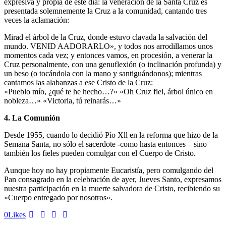
expresiva y propia de este dia: la veneración de la Santa Cruz es
presentada solemnemente la Cruz a la comunidad, cantando tres
veces la aclamación:
Mirad el árbol de la Cruz, donde estuvo clavada la salvación del
mundo. VENID AADORARLO», y todos nos arrodillamos unos
momentos cada vez; y entonces vamos, en procesión, a venerar la
Cruz personalmente, con una genuflexión (o inclinación profunda) y
un beso (o tocándola con la mano y santiguándonos); mientras
cantamos las alabanzas a ese Cristo de la Cruz:
«Pueblo mío, ¿qué te he hecho…?» «Oh Cruz fiel, árbol único en
nobleza…» «Victoria, tú reinarás…»
4. La Comunión
Desde 1955, cuando lo decidió Pío Xll en la reforma que hizo de la
Semana Santa, no sólo el sacerdote -como hasta entonces – sino
también los fieles pueden comulgar con el Cuerpo de Cristo.
Aunque hoy no hay propiamente Eucaristía, pero comulgando del
Pan consagrado en la celebración de ayer, Jueves Santo, expresamos
nuestra participación en la muerte salvadora de Cristo, recibiendo su
«Cuerpo entregado por nosotros».
0
Likes