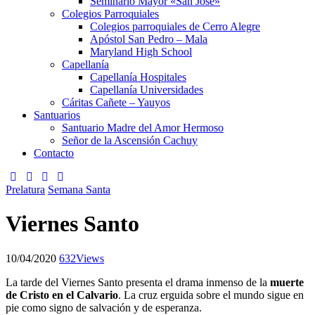
Seminario Mayor «San José»
Colegios Parroquiales
Colegios parroquiales de Cerro Alegre
Apóstol San Pedro – Mala
Maryland High School
Capellanía
Capellanía Hospitales
Capellanía Universidades
Cáritas Cañete – Yauyos
Santuarios
Santuario Madre del Amor Hermoso
Señor de la Ascensión Cachuy
Contacto
Prelatura
Semana Santa
Viernes Santo
10/04/2020
632
Views
La tarde del Viernes Santo presenta el drama inmenso de la
muerte
de Cristo en el Calvario
. La cruz erguida sobre el mundo sigue en
pie como signo de salvación y de esperanza.