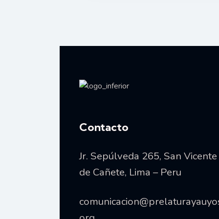
Vida consagrada
Contacto
Jr. Sepúlveda 265, San Vicente
de Cañete, Lima – Peru
comunicacion@prelaturayauyo
org