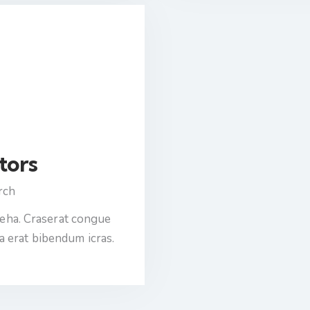
tors
rch
veha. Craserat congue
a erat bibendum icras.