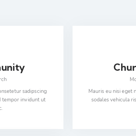
unity
Chur
rch
Mo
onsetetur sadipscing
Mauris eu nisi eget 
d tempor invidunt ut
sodales vehicula ri
c.