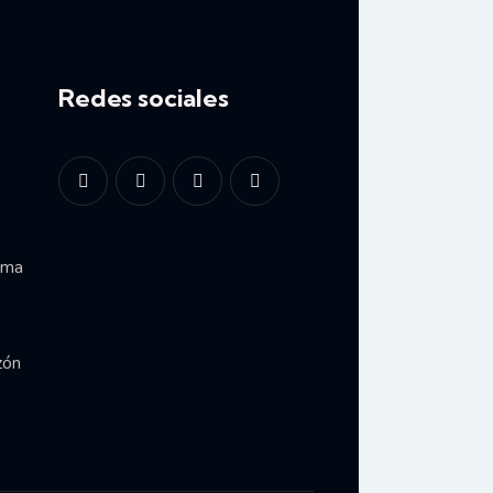
Redes sociales
ima
zón