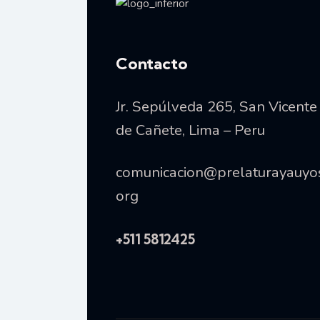
Vida consagrada
Contacto
Jr. Sepúlveda 265, San Vicente
de Cañete, Lima – Peru
comunicacion@prelaturayauyo
org
+511 5812425