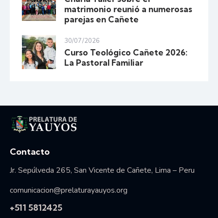
matrimonio reunió a numerosas
parejas en Cañete
30/07/2026
Curso Teológico Cañete 2026:
La Pastoral Familiar
Vida consagrada
Contacto
Jr. Sepúlveda 265, San Vicente de Cañete, Lima – Peru
comunicacion@prelaturayauyos.org
+511 5812425