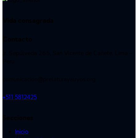
Vida consagrada
Contacto
Jr. Sepúlveda 265, San Vicente de Cañete, Lima –
Peru
comunicacion@prelaturayauyos.org
+511 5812425
Secciones
Inicio