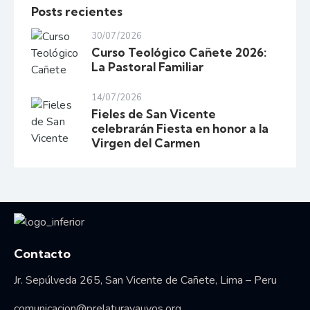
Posts recientes
30/07/2026
Curso Teológico Cañete 2026:
La Pastoral Familiar
14/07/2026
Fieles de San Vicente
celebrarán Fiesta en honor a la
Virgen del Carmen
Vida consagrada
Contacto
Jr. Sepúlveda 265, San Vicente de Cañete, Lima – Peru
comunicacion@prelaturayauyos.org