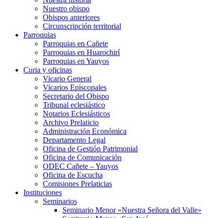
Nuestro obispo
Obispos anteriores
Circunscripción territorial
Parroquias
Parroquias en Cañete
Parroquias en Huarochirí
Parroquias en Yauyos
Curia y oficinas
Vicario General
Vicarios Episcopales
Secretario del Obispo
Tribunal eclesiástico
Notarios Eclesiásticos
Archivo Prelaticio
Administración Económica
Departamento Legal
Oficina de Gestión Patrimonial
Oficina de Comunicación
ODEC Cañete – Yauyos
Oficina de Escucha
Comisiones Prelaticias
Instituciones
Seminarios
Seminario Menor «Nuestra Señora del Valle»