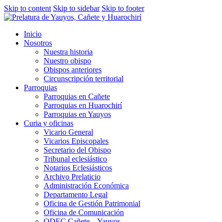
Skip to content
Skip to sidebar
Skip to footer
Inicio
Nosotros
Nuestra historia
Nuestro obispo
Obispos anteriores
Circunscripción territorial
Parroquias
Parroquias en Cañete
Parroquias en Huarochirí
Parroquias en Yauyos
Curia y oficinas
Vicario General
Vicarios Episcopales
Secretario del Obispo
Tribunal eclesiástico
Notarios Eclesiásticos
Archivo Prelaticio
Administración Económica
Departamento Legal
Oficina de Gestión Patrimonial
Oficina de Comunicación
ODEC Cañete – Yauyos