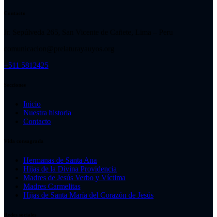
Contacto
Jr. Sepúlveda 265, San Vicente de Cañete, Lima – Peru
comunicacion@prelaturayauyos.org
+511 5812425
Secciones
Inicio
Nuestra historia
Contacto
Vida consagrada
Hermanas de Santa Ana
Hijas de la Divina Providencia
Madres de Jesús Verbo y Víctima
Madres Carmelitas
Hijas de Santa María del Corazón de Jesús
Redes sociales