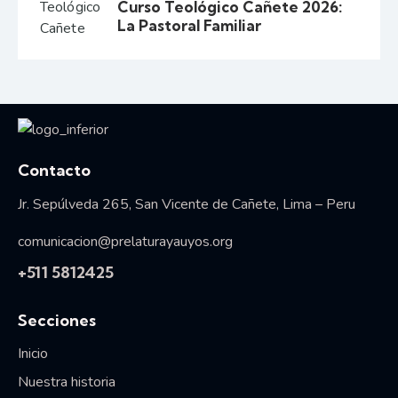
Curso Teológico Cañete 2026:
La Pastoral Familiar
Vida consagrada
Contacto
Jr. Sepúlveda 265, San Vicente de Cañete, Lima – Peru
comunicacion@prelaturayauyos.org
+511 5812425
Secciones
Inicio
Nuestra historia