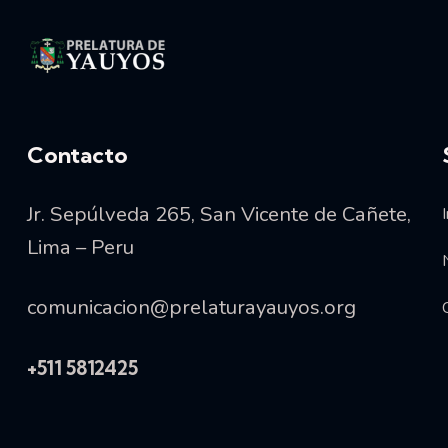
Vida consagrada
Contacto
Jr. Sepúlveda 265, San Vicente de Cañete,
I
Lima – Peru
comunicacion@prelaturayauyos.org
+511 5812425