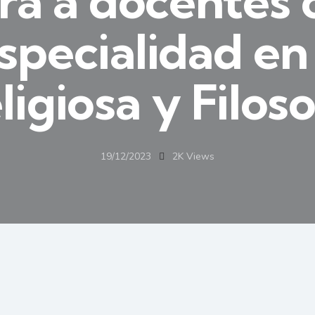
rá a docentes
specialidad en
ligiosa y Filoso
19/12/2023
2K
Views