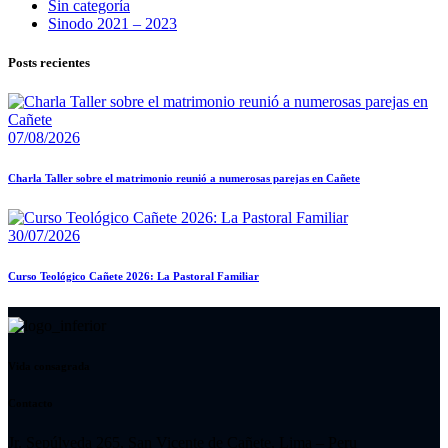
Sin categoría
Sinodo 2021 – 2023
Posts recientes
07/08/2026
Charla Taller sobre el matrimonio reunió a numerosas parejas en Cañete
30/07/2026
Curso Teológico Cañete 2026: La Pastoral Familiar
Vida consagrada
Contacto
Jr. Sepúlveda 265, San Vicente de Cañete, Lima – Peru