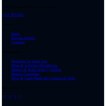
comunicacion@prelaturayauyos.org
+511 5812425
Secciones
Inicio
Nuestra historia
Contacto
Vida consagrada
Hermanas de Santa Ana
Hijas de la Divina Providencia
Madres de Jesús Verbo y Víctima
Madres Carmelitas
Hijas de Santa María del Corazón de Jesús
Redes sociales