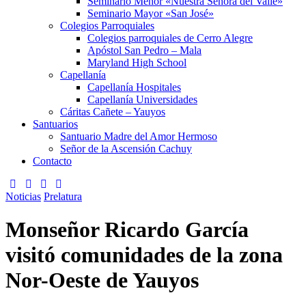
Seminario Menor «Nuestra Señora del Valle»
Seminario Mayor «San José»
Colegios Parroquiales
Colegios parroquiales de Cerro Alegre
Apóstol San Pedro – Mala
Maryland High School
Capellanía
Capellanía Hospitales
Capellanía Universidades
Cáritas Cañete – Yauyos
Santuarios
Santuario Madre del Amor Hermoso
Señor de la Ascensión Cachuy
Contacto
Noticias
Prelatura
Monseñor Ricardo García
visitó comunidades de la zona
Nor-Oeste de Yauyos