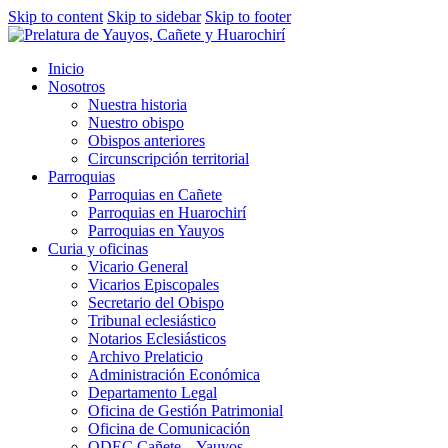
Skip to content
Skip to sidebar
Skip to footer
Inicio
Nosotros
Nuestra historia
Nuestro obispo
Obispos anteriores
Circunscripción territorial
Parroquias
Parroquias en Cañete
Parroquias en Huarochirí
Parroquias en Yauyos
Curia y oficinas
Vicario General
Vicarios Episcopales
Secretario del Obispo
Tribunal eclesiástico
Notarios Eclesiásticos
Archivo Prelaticio
Administración Económica
Departamento Legal
Oficina de Gestión Patrimonial
Oficina de Comunicación
ODEC Cañete – Yauyos