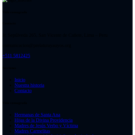
Vida consagrada
Contacto
Jr. Sepúlveda 265, San Vicente de Cañete, Lima – Peru
comunicacion@prelaturayauyos.org
+511 5812425
Secciones
Inicio
Nuestra historia
Contacto
Vida consagrada
Hermanas de Santa Ana
Hijas de la Divina Providencia
Madres de Jesús Verbo y Víctima
Madres Carmelitas