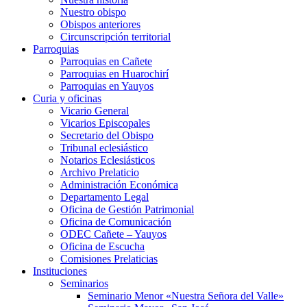
Nuestro obispo
Obispos anteriores
Circunscripción territorial
Parroquias
Parroquias en Cañete
Parroquias en Huarochirí
Parroquias en Yauyos
Curia y oficinas
Vicario General
Vicarios Episcopales
Secretario del Obispo
Tribunal eclesiástico
Notarios Eclesiásticos
Archivo Prelaticio
Administración Económica
Departamento Legal
Oficina de Gestión Patrimonial
Oficina de Comunicación
ODEC Cañete – Yauyos
Oficina de Escucha
Comisiones Prelaticias
Instituciones
Seminarios
Seminario Menor «Nuestra Señora del Valle»