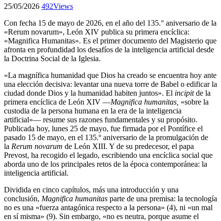
25/05/2026
492
Views
Con fecha 15 de mayo de 2026, en el año del 135.° aniversario de la
«Rerum novarum», León XIV publica su primera encíclica:
«Magnifica Humanitas». Es el primer documento del Magisterio que
afronta en profundidad los desafíos de la inteligencia artificial desde
la Doctrina Social de la Iglesia.
«La magnífica humanidad que Dios ha creado se encuentra hoy ante
una elección decisiva: levantar una nueva torre de Babel o edificar la
ciudad donde Dios y la humanidad habiten juntos». El
incipit
de la
primera encíclica de León XIV —
Magnifica humanitas,
«sobre la
custodia de la persona humana en la era de la inteligencia
artificial»— resume sus razones fundamentales y su propósito.
Publicada hoy, lunes 25 de mayo, fue firmada por el Pontífice el
pasado 15 de mayo, en el 135.º aniversario de la promulgación de
la
Rerum novarum
de León XIII. Y de su predecesor, el papa
Prevost, ha recogido el legado, escribiendo una encíclica social que
aborda uno de los principales retos de la época contemporánea: la
inteligencia artificial.
Dividida en cinco capítulos, más una introducción y una
conclusión,
Magnifica humanitas
parte de una premisa: la tecnología
no es una «fuerza antagónica respecto a la persona» (4), ni «un mal
en sí misma» (9). Sin embargo, «no es neutra, porque asume el