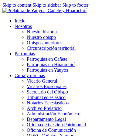
Skip to content
Skip to sidebar
Skip to footer
Inicio
Nosotros
Nuestra historia
Nuestro obispo
Obispos anteriores
Circunscripción territorial
Parroquias
Parroquias en Cañete
Parroquias en Huarochirí
Parroquias en Yauyos
Curia y oficinas
Vicario General
Vicarios Episcopales
Secretario del Obispo
Tribunal eclesiástico
Notarios Eclesiásticos
Archivo Prelaticio
Administración Económica
Departamento Legal
Oficina de Gestión Patrimonial
Oficina de Comunicación
ODEC Cañete – Yauyos