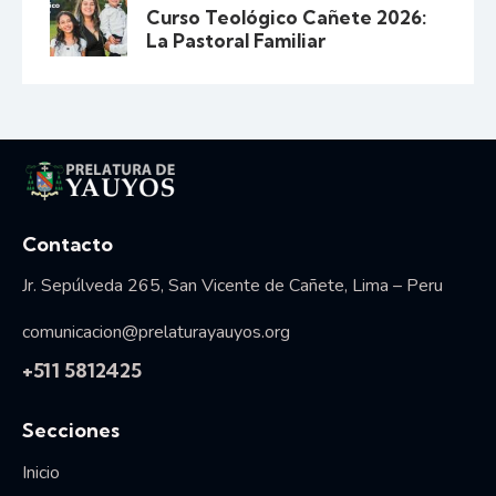
Curso Teológico Cañete 2026:
La Pastoral Familiar
Vida consagrada
Contacto
Jr. Sepúlveda 265, San Vicente de Cañete, Lima – Peru
comunicacion@prelaturayauyos.org
+511 5812425
Secciones
Inicio