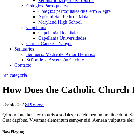
Seminario Mayor «San José»
Colegios Parroquiales
Colegios parroquiales de Cerro Alegre
Apóstol San Pedro – Mala
Maryland High School
Capellanía
Capellanía Hospitales
Capellanía Universidades
Cáritas Cañete – Yauyos
Santuarios
Santuario Madre del Amor Hermoso
Señor de la Ascensión Cachuy
Contacto
Sin categoría
How Does the Catholic Church 
26/04/2022
819
Views
Q
Proin faucibus nec mauris a sodales, sed elementum mi tincidunt. Sed
Cras dapibus. Vivamus elementum semper nisi. Aenean vulputate eleifend
Now Playing