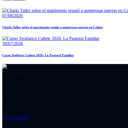
07/08/2026
Charla Taller sobre el matrimonio reunió a numerosas parejas en Cañete
30/07/2026
Curso Teológico Cañete 2026: La Pastoral Familiar
Vida consagrada
Contacto
Jr. Sepúlveda 265, San Vicente de Cañete, Lima – Peru
comunicacion@prelaturayauyos.org
+511 5812425