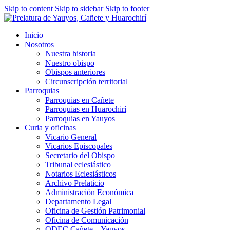
Skip to content
Skip to sidebar
Skip to footer
Inicio
Nosotros
Nuestra historia
Nuestro obispo
Obispos anteriores
Circunscripción territorial
Parroquias
Parroquias en Cañete
Parroquias en Huarochirí
Parroquias en Yauyos
Curia y oficinas
Vicario General
Vicarios Episcopales
Secretario del Obispo
Tribunal eclesiástico
Notarios Eclesiásticos
Archivo Prelaticio
Administración Económica
Departamento Legal
Oficina de Gestión Patrimonial
Oficina de Comunicación
ODEC Cañete – Yauyos