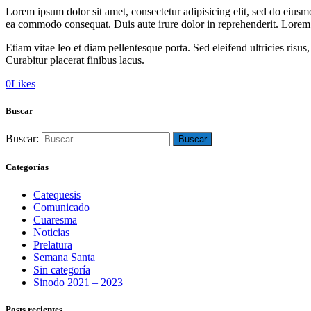
Lorem ipsum dolor sit amet, consectetur adipisicing elit, sed do eiusm
ea commodo consequat. Duis aute irure dolor in reprehenderit. Lorem i
Etiam vitae leo et diam pellentesque porta. Sed eleifend ultricies ri
Curabitur placerat finibus lacus.
0
Likes
Buscar
Buscar:
Categorías
Catequesis
Comunicado
Cuaresma
Noticias
Prelatura
Semana Santa
Sin categoría
Sinodo 2021 – 2023
Posts recientes