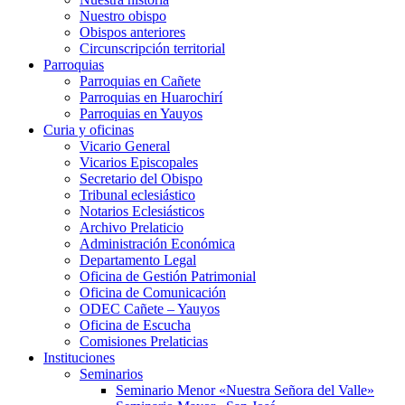
Nuestro obispo
Obispos anteriores
Circunscripción territorial
Parroquias
Parroquias en Cañete
Parroquias en Huarochirí
Parroquias en Yauyos
Curia y oficinas
Vicario General
Vicarios Episcopales
Secretario del Obispo
Tribunal eclesiástico
Notarios Eclesiásticos
Archivo Prelaticio
Administración Económica
Departamento Legal
Oficina de Gestión Patrimonial
Oficina de Comunicación
ODEC Cañete – Yauyos
Oficina de Escucha
Comisiones Prelaticias
Instituciones
Seminarios
Seminario Menor «Nuestra Señora del Valle»