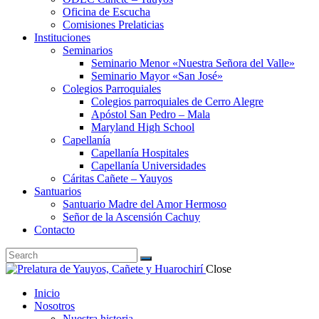
Oficina de Escucha
Comisiones Prelaticias
Instituciones
Seminarios
Seminario Menor «Nuestra Señora del Valle»
Seminario Mayor «San José»
Colegios Parroquiales
Colegios parroquiales de Cerro Alegre
Apóstol San Pedro – Mala
Maryland High School
Capellanía
Capellanía Hospitales
Capellanía Universidades
Cáritas Cañete – Yauyos
Santuarios
Santuario Madre del Amor Hermoso
Señor de la Ascensión Cachuy
Contacto
Close
Inicio
Nosotros
Nuestra historia