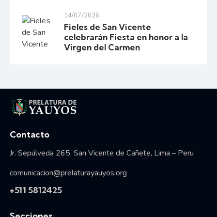
14/07/2026
Fieles de San Vicente
celebrarán Fiesta en honor a la
Virgen del Carmen
Vida consagrada
Contacto
Jr. Sepúlveda 265, San Vicente de Cañete, Lima – Peru
comunicacion@prelaturayauyos.org
+511 5812425
Secciones