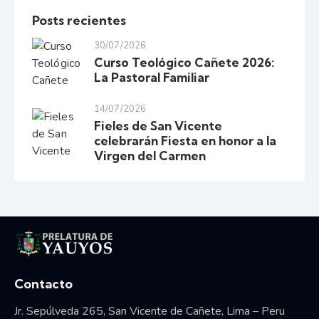
Posts recientes
30/07/2026
Curso Teológico Cañete 2026:
La Pastoral Familiar
14/07/2026
Fieles de San Vicente
celebrarán Fiesta en honor a la
Virgen del Carmen
Vida consagrada
Contacto
Jr. Sepúlveda 265, San Vicente de Cañete, Lima – Peru