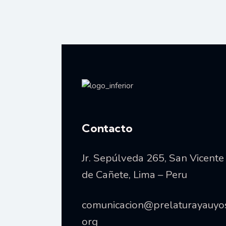
y
a
p
v
a
l
i
a
b
s
r
a
Vida consagrada
Contacto
c
t
l
Jr. Sepúlveda 265, San Vicente
a
a
v
de Cañete, Lima – Peru
e
s
.
comunicacion@prelaturayauyo
org