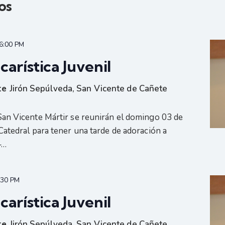
os
6:00 PM
arística Juvenil
nte
Jirón Sepúlveda, San Vicente de Cañete
San Vicente Mártir se reunirán el domingo 03 de
Catedral para tener una tarde de adoración a
–…
:30 PM
arística Juvenil
nte
Jirón Sepúlveda, San Vicente de Cañete