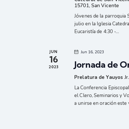
b
u
15701, San Vicente
s
ú
Jóvenes de la parroquia 
c
julio en la Iglesia Cated
a
s
Eucaristía de 4:30 -…
E
v
q
e
JUN
Jun 16, 2023
16
n
Jornada de Or
u
2023
t
o
Prelatura de Yauyos
J
e
s
La Conferencia Episcopal
p
el Clero, Seminarios y V
d
a
a unirse en oración este
r
a
a
l