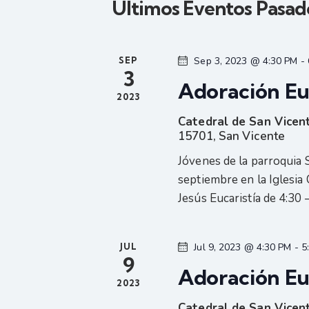
Últimos Eventos Pasad
a
a
c
p
i
c
a
o
SEP
Sep 3, 2023 @ 4:30 PM
-
l
3
n
Adoración Euc
i
a
a
2023
b
r
Catedral de San Vice
ó
r
f
15701, San Vicente
a
e
Jóvenes de la parroquia 
c
n
c
septiembre en la Iglesia 
l
h
Jesús Eucaristía de 4:30 
a
d
a
v
.
JUL
Jul 9, 2023 @ 4:30 PM
-
5
e
e
9
Adoración Euc
.
2023
B
Catedral de San Vice