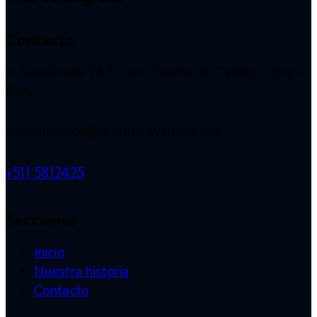
Contacto
Jr. Sepúlveda 265, San Vicente de Cañete, Lima –
Peru
comunicacion@prelaturayauyos.org
+511 5812425
Secciones
Inicio
Nuestra historia
Contacto