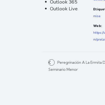
Outlook 365
Outlook Live
Etique
misa
Web:
https:/
m/prela
Peregrinación A La Ermita D
Seminario Menor