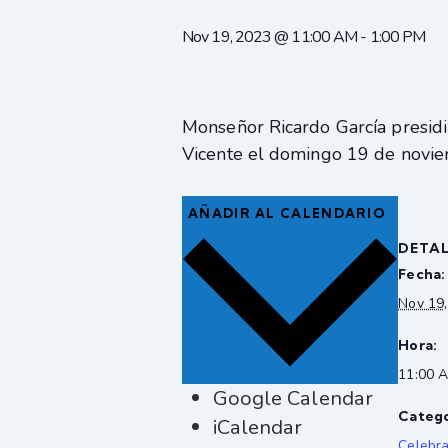
Nov 19, 2023 @ 11:00 AM
-
1:00 PM
Monseñor Ricardo García presidir
Vicente el domingo 19 de novie
AÑADIR AL CALENDARIO
DETA
Fecha:
Nov 19
Hora:
11:00 A
Google Calendar
Catego
iCalendar
Celebr