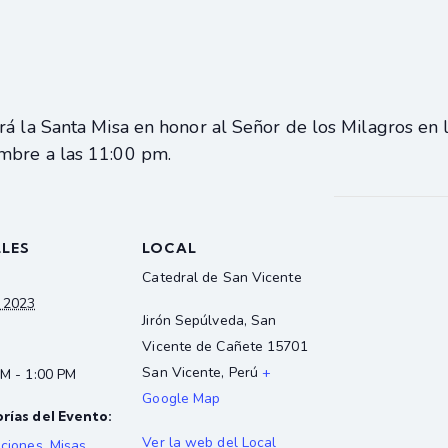
á la Santa Misa en honor al Señor de los Milagros en l
mbre a las 11:00 pm.
LLES
LOCAL
Catedral de San Vicente
, 2023
Jirón Sepúlveda, San
Vicente de Cañete 15701
San Vicente
,
Perú
+
M - 1:00 PM
Google Map
rías del Evento:
Ver la web del Local
aciones
,
Misas