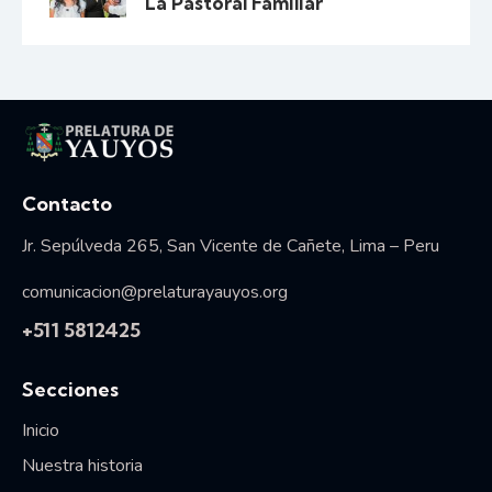
La Pastoral Familiar
Vida consagrada
Contacto
Jr. Sepúlveda 265, San Vicente de Cañete, Lima – Peru
comunicacion@prelaturayauyos.org
+511 5812425
Secciones
Inicio
Nuestra historia