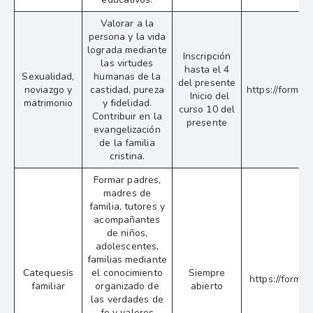
Valorar a la
persona y la vida
lograda mediante
Inscripción
las virtudes
hasta el 4
Sexualidad,
humanas de la
del presente
noviazgo y
castidad, pureza
https://form
Inicio del
matrimonio
y fidelidad.
curso 10 del
Contribuir en la
presente
evangelización
de la familia
cristina.
Formar padres,
madres de
familia, tutores y
acompañantes
de niños,
adolescentes,
familias mediante
Catequesis
el conocimiento
Siempre
https://form
familiar
organizado de
abierto
las verdades de
fe y valores