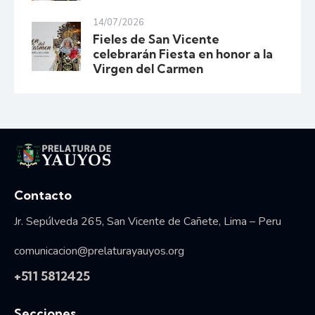
14/07/2026
Fieles de San Vicente
celebrarán Fiesta en honor a la
Virgen del Carmen
Vida consagrada
Contacto
Jr. Sepúlveda 265, San Vicente de Cañete, Lima – Peru
comunicacion@prelaturayauyos.org
+511 5812425
Secciones