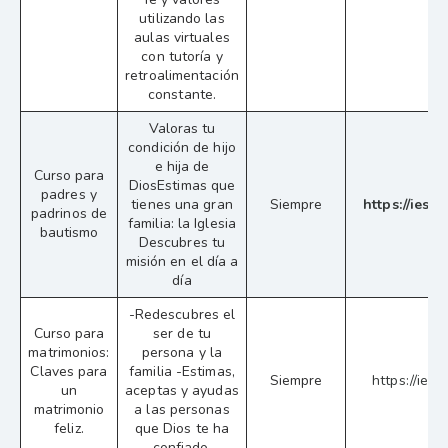
utilizando las
aulas virtuales
con tutoría y
retroalimentación
constante.
Valoras tu
condición de hijo
e hija de
Curso para
DiosEstimas que
padres y
tienes una gran
Siempre
https://iesp
padrinos de
familia: la Iglesia
bautismo
Descubres tu
misión en el día a
día
-Redescubres el
Curso para
ser de tu
matrimonios:
persona y la
Claves para
familia -Estimas,
Siempre
https://iesp
un
aceptas y ayudas
matrimonio
a las personas
feliz.
que Dios te ha
confiado.