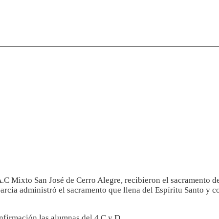
.A.C Mixto San José de Cerro Alegre, recibieron el sacramento d
cía administró el sacramento que llena del Espíritu Santo y co
onfirmación las alumnas del 4 C y D