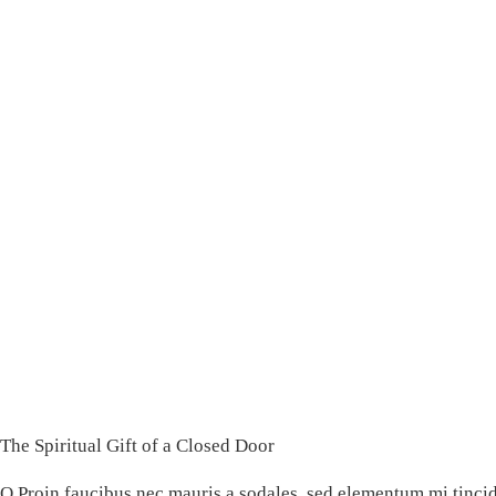
Sin categoría
The Spiritual Gift of a Closed Door
Q Proin faucibus nec mauris a sodales, sed elementum mi tinci