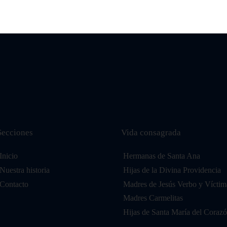
Secciones
Vida consagrada
Inicio
Hermanas de Santa Ana
Nuestra historia
Hijas de la Divina Providencia
Contacto
Madres de Jesús Verbo y Víctim
Madres Carmelitas
Hijas de Santa María del Corazó