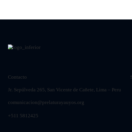
Vida consagrada
Contacto
Jr. Sepúlveda 265, San Vicente de Cañete, Lima – Peru
comunicacion@prelaturayauyos.org
+511 5812425