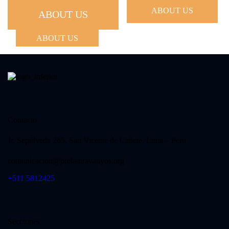
ABOUT US
ABOUT US
ABOUT US
Vida consagrada
Contacto
Jr. Sepúlveda 265, San Vicente de Cañete, Lima – Peru
comunicacion@prelaturayauyos.org
+511 5812425
Secciones