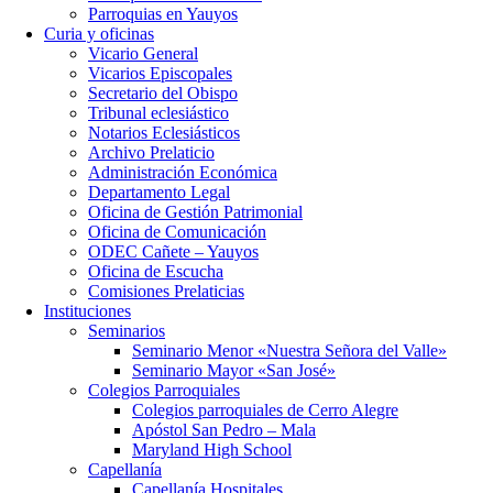
Parroquias en Yauyos
Curia y oficinas
Vicario General
Vicarios Episcopales
Secretario del Obispo
Tribunal eclesiástico
Notarios Eclesiásticos
Archivo Prelaticio
Administración Económica
Departamento Legal
Oficina de Gestión Patrimonial
Oficina de Comunicación
ODEC Cañete – Yauyos
Oficina de Escucha
Comisiones Prelaticias
Instituciones
Seminarios
Seminario Menor «Nuestra Señora del Valle»
Seminario Mayor «San José»
Colegios Parroquiales
Colegios parroquiales de Cerro Alegre
Apóstol San Pedro – Mala
Maryland High School
Capellanía
Capellanía Hospitales