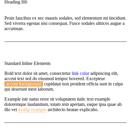
Heading H6
Proin faucibus ex nec mauris sodales, sed elementum mi tincidunt.
Sed viverra egestas nisi consequat. Fusce sodales ultrices augue a
accumsan.
Standard Inline Elements
Bold text
dolor sit amet, consectetur
link color
adipisicing elit,
accent text sed do eiusmod tempor hovered. Excepteur
accent background
cupidatat non proident officia sunt in culpa
qui deserunt mest laborum.
Example
iste natus error sit voluptatem italic text example
doloremque laudantium, totam rem aperiam, eaque ipsa quae ab
illo vei
tooltip example
architecto beatae explicabo.