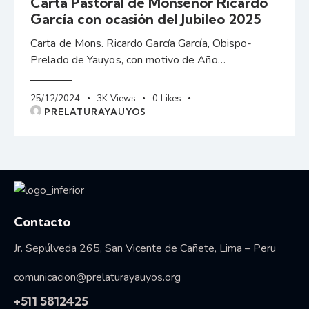
Carta Pastoral de Monseñor Ricardo
García con ocasión del Jubileo 2025
Carta de Mons. Ricardo García García, Obispo-
Prelado de Yauyos, con motivo de Año…
25/12/2024
3K
Views
0
Likes
PRELATURAYAUYOS
Vida consagrada
Contacto
Jr. Sepúlveda 265, San Vicente de Cañete, Lima – Peru
comunicacion@prelaturayauyos.org
+511 5812425