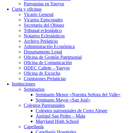
Parroquias en Yauyos
Curia y oficinas
Vicario General
Vicarios Episcopales
Secretario del Obispo
Tribunal eclesiástico
Notarios Eclesiásticos
Archivo Prelaticio
Administración Económica
Departamento Legal
Oficina de Gestión Patrimonial
Oficina de Comunicación
ODEC Cañete – Yauyos
Oficina de Escucha
Comisiones Prelaticias
Instituciones
Seminarios
Seminario Menor «Nuestra Señora del Valle»
Seminario Mayor «San José»
Colegios Parroquiales
Colegios parroquiales de Cerro Alegre
Apóstol San Pedro – Mala
Maryland High School
Capellanía
Capellanía Hospitales