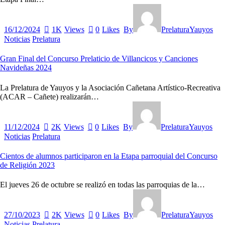
16/12/2024
1K
Views
0
Likes
By
PrelaturaYauyos
Noticias
Prelatura
Gran Final del Concurso Prelaticio de Villancicos y Canciones
Navideñas 2024
La Prelatura de Yauyos y la Asociación Cañetana Artístico-Recreativa
(ACAR – Cañete) realizarán…
11/12/2024
2K
Views
0
Likes
By
PrelaturaYauyos
Noticias
Prelatura
Cientos de alumnos participaron en la Etapa parroquial del Concurso
de Religión 2023
El jueves 26 de octubre se realizó en todas las parroquias de la…
27/10/2023
2K
Views
0
Likes
By
PrelaturaYauyos
Noticias
Prelatura