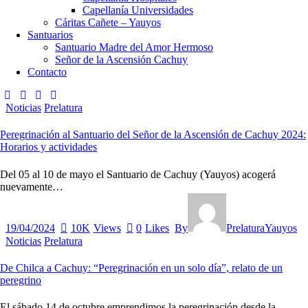
Capellanía Universidades
Cáritas Cañete – Yauyos
Santuarios
Santuario Madre del Amor Hermoso
Señor de la Ascensión Cachuy
Contacto
Noticias
Prelatura
Peregrinación al Santuario del Señor de la Ascensión de Cachuy 2024:
Horarios y actividades
Del 05 al 10 de mayo el Santuario de Cachuy (Yauyos) acogerá
nuevamente…
19/04/2024
10K
Views
0
Likes
By
PrelaturaYauyos
Noticias
Prelatura
De Chilca a Cachuy: “Peregrinación en un solo día”, relato de un
peregrino
El sábado 14 de octubre emprendimos la peregrinación desde la