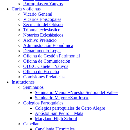
Parroquias en Yauyos
Curia y oficinas
Vicario General
Vicarios Episcopales
Secretario del Obispo
Tribunal eclesiástico
Notarios Eclesiásticos
Archivo Prelaticio
Administración Económica
Departamento Legal
Oficina de Gestión Patrimonial
Oficina de Comunicación
ODEC Cañete – Yauyos
Oficina de Escucha
Comisiones Prelaticias
Instituciones
Seminarios
Seminario Menor «Nuestra Señora del Valle»
Seminario Mayor «San José»
Colegios Parroquiales
Colegios parroquiales de Cerro Alegre
Apóstol San Pedro – Mala
Maryland High School
Capellanía
Capellanía Hospitales