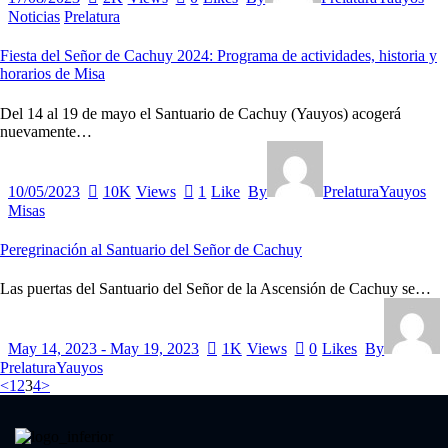
Noticias
Prelatura
Fiesta del Señor de Cachuy 2024: Programa de actividades, historia y
horarios de Misa
Del 14 al 19 de mayo el Santuario de Cachuy (Yauyos) acogerá
nuevamente…
10/05/2023
10K
Views
1
Like
By
PrelaturaYauyos
Misas
Peregrinación al Santuario del Señor de Cachuy
Las puertas del Santuario del Señor de la Ascensión de Cachuy se…
May 14, 2023
-
May 19, 2023
1K
Views
0
Likes
By
PrelaturaYauyos
<
1
2
3
4
>