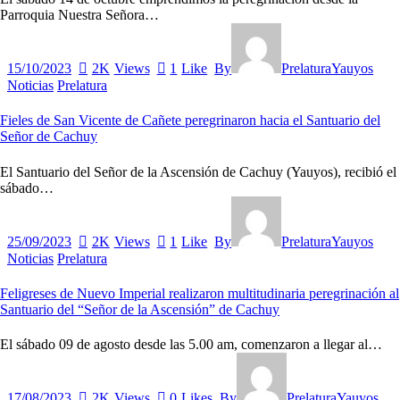
Parroquia Nuestra Señora…
15/10/2023
2K
Views
1
Like
By
PrelaturaYauyos
Noticias
Prelatura
Fieles de San Vicente de Cañete peregrinaron hacia el Santuario del
Señor de Cachuy
El Santuario del Señor de la Ascensión de Cachuy (Yauyos), recibió el
sábado…
25/09/2023
2K
Views
1
Like
By
PrelaturaYauyos
Noticias
Prelatura
Feligreses de Nuevo Imperial realizaron multitudinaria peregrinación al
Santuario del “Señor de la Ascensión” de Cachuy
El sábado 09 de agosto desde las 5.00 am, comenzaron a llegar al…
17/08/2023
2K
Views
0
Likes
By
PrelaturaYauyos