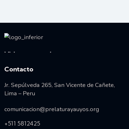
Vida consagrada
Contacto
Jr. Sepúlveda 265, San Vicente de Cañete,
Lima – Peru
comunicacion@prelaturayauyos.org
+511 5812425