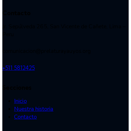
Contacto
Jr. Sepúlveda 265, San Vicente de Cañete, Lima –
Peru
comunicacion@prelaturayauyos.org
+511 5812425
Secciones
Inicio
Nuestra historia
Contacto