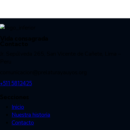
Vida consagrada
Contacto
Jr. Sepúlveda 265, San Vicente de Cañete, Lima –
Peru
comunicacion@prelaturayauyos.org
+511 5812425
Secciones
Inicio
Nuestra historia
Contacto