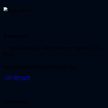
Vida consagrada
Contacto
Jr. Sepúlveda 265, San Vicente de Cañete, Lima –
Peru
comunicacion@prelaturayauyos.org
+511 5812425
Secciones