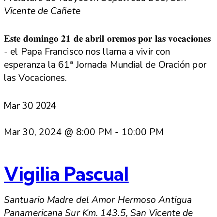
Vicente de Cañete
𝐄𝐬𝐭𝐞 𝐝𝐨𝐦𝐢𝐧𝐠𝐨 𝟐𝟏 𝐝𝐞 𝐚𝐛𝐫𝐢𝐥 𝐨𝐫𝐞𝐦𝐨𝐬 𝐩𝐨𝐫 𝐥𝐚𝐬 𝐯𝐨𝐜𝐚𝐜𝐢𝐨𝐧𝐞𝐬
- el Papa Francisco nos llama a vivir con
esperanza la 61ª Jornada Mundial de Oración por
las Vocaciones.
Mar
30
2024
Mar 30, 2024 @ 8:00 PM
-
10:00 PM
Vigilia Pascual
Santuario Madre del Amor Hermoso
Antigua
Panamericana Sur Km. 143.5, San Vicente de