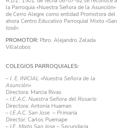
R.D.Z. 1501, de fecha 06-07-82 se reconoce a
la Parroquia «Nuestra Señora de la Asunción»
de Cerro Alegre como entidad Promotora del
ahora Centro Educativo Parroquial Mixto «San
José».
PROMOTOR:
Pbro. Alejandro Zelada
Villalobos
COLEGIOS PARROQUIALES:
– I. E. INICIAL «Nuestra Señora de la
Asunción»
Directora: Marcia Rivas
– I.E.A.C. Nuestra Señora del Rosario
Directora: Antonia Huaman
–
I.E.A.C. San Jose – Primaria
Director: Carlos Puemape
–
I.E. Mixto San Jose – Secundaria