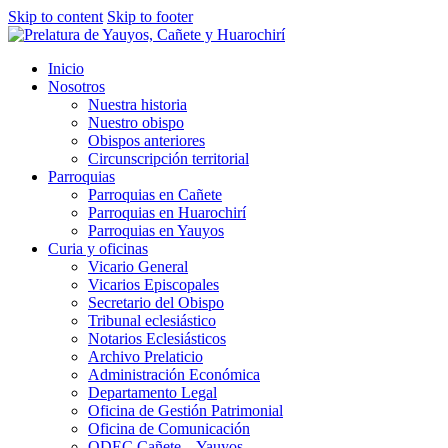
Skip to content
Skip to footer
Inicio
Nosotros
Nuestra historia
Nuestro obispo
Obispos anteriores
Circunscripción territorial
Parroquias
Parroquias en Cañete
Parroquias en Huarochirí
Parroquias en Yauyos
Curia y oficinas
Vicario General
Vicarios Episcopales
Secretario del Obispo
Tribunal eclesiástico
Notarios Eclesiásticos
Archivo Prelaticio
Administración Económica
Departamento Legal
Oficina de Gestión Patrimonial
Oficina de Comunicación
ODEC Cañete – Yauyos