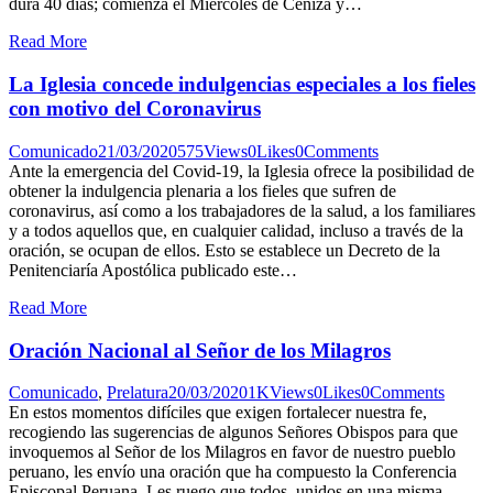
dura 40 días; comienza el Miércoles de Ceniza y…
Read More
La Iglesia concede indulgencias especiales a los fieles
con motivo del Coronavirus
Comunicado
21/03/2020
575
Views
0
Likes
0
Comments
Ante la emergencia del Covid-19, la Iglesia ofrece la posibilidad de
obtener la indulgencia plenaria a los fieles que sufren de
coronavirus, así como a los trabajadores de la salud, a los familiares
y a todos aquellos que, en cualquier calidad, incluso a través de la
oración, se ocupan de ellos. Esto se establece un Decreto de la
Penitenciaría Apostólica publicado este…
Read More
Oración Nacional al Señor de los Milagros
Comunicado
,
Prelatura
20/03/2020
1K
Views
0
Likes
0
Comments
En estos momentos difíciles que exigen fortalecer nuestra fe,
recogiendo las sugerencias de algunos Señores Obispos para que
invoquemos al Señor de los Milagros en favor de nuestro pueblo
peruano, les envío una oración que ha compuesto la Conferencia
Episcopal Peruana. Les ruego que todos, unidos en una misma