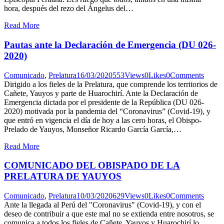
hora, después del rezo del Ángelus del…
Read More
Pautas ante la Declaración de Emergencia (DU 026-
2020)
Comunicado
,
Prelatura
16/03/2020
553
Views
0
Likes
0
Comments
Dirigido a los fieles de la Prelatura, que comprende los territorios de
Cañete, Yauyos y parte de Huarochirí. Ante la Declaración de
Emergencia dictada por el presidente de la República (DU 026-
2020) motivada por la pandemia del “Coronavirus” (Covid-19), y
que entró en vigencia el día de hoy a las cero horas, el Obispo-
Prelado de Yauyos, Monseñor Ricardo García García,…
Read More
COMUNICADO DEL OBISPADO DE LA
PRELATURA DE YAUYOS
Comunicado
,
Prelatura
10/03/2020
629
Views
0
Likes
0
Comments
Ante la llegada al Perú del "Coronavirus" (Covid-19), y con el
deseo de contribuir a que este mal no se extienda entre nosotros, se
comunica a todos los fieles de Cañete, Yauyos y Huarochirí lo