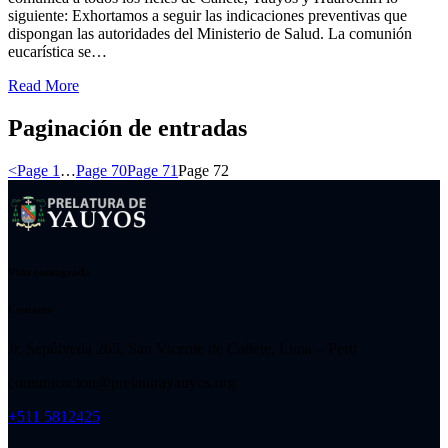
siguiente: Exhortamos a seguir las indicaciones preventivas que
dispongan las autoridades del Ministerio de Salud. La comunión
eucarística se…
Read More
Paginación de entradas
<
Page
1
…
Page
70
Page
71
Page
72
Vida consagrada
Contacto
Jr. Sepúlveda 265, San Vicente de Cañete, Lima – Peru
comunicacion@prelaturayauyos.org
+511 5812425