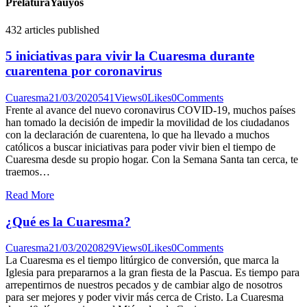
PrelaturaYauyos
432
articles published
5 iniciativas para vivir la Cuaresma durante
cuarentena por coronavirus
Cuaresma
21/03/2020
541
Views
0
Likes
0
Comments
Frente al avance del nuevo coronavirus COVID-19, muchos países
han tomado la decisión de impedir la movilidad de los ciudadanos
con la declaración de cuarentena, lo que ha llevado a muchos
católicos a buscar iniciativas para poder vivir bien el tiempo de
Cuaresma desde su propio hogar. Con la Semana Santa tan cerca, te
traemos…
Read More
¿Qué es la Cuaresma?
Cuaresma
21/03/2020
829
Views
0
Likes
0
Comments
La Cuaresma es el tiempo litúrgico de conversión, que marca la
Iglesia para prepararnos a la gran fiesta de la Pascua. Es tiempo para
arrepentirnos de nuestros pecados y de cambiar algo de nosotros
para ser mejores y poder vivir más cerca de Cristo. La Cuaresma