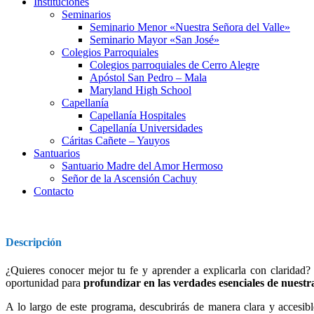
Instituciones
Seminarios
Seminario Menor «Nuestra Señora del Valle»
Seminario Mayor «San José»
Colegios Parroquiales
Colegios parroquiales de Cerro Alegre
Apóstol San Pedro – Mala
Maryland High School
Capellanía
Capellanía Hospitales
Capellanía Universidades
Cáritas Cañete – Yauyos
Santuarios
Santuario Madre del Amor Hermoso
Señor de la Ascensión Cachuy
Contacto
Descripción
¿Quieres conocer mejor tu fe y aprender a explicarla con claridad
oportunidad para
profundizar en las verdades esenciales de nuestra
A lo largo de este programa, descubrirás de manera clara y accesib