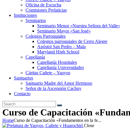
Oficina de Escucha
Comisiones Prelaticias
Instituciones
Seminarios
Seminario Menor «Nuestra Señora del Valle»
Seminario Mayor «San José»
Colegios Parroquiales
Colegios parroquiales de Cerro Alegre
Apóstol San Pedro – Mala
Maryland High School
Capellanía
Capellanía Hospitales
Capellanía Universidades
Cáritas Cañete – Yauyos
Santuarios
Santuario Madre del Amor Hermoso
Señor de la Ascensión Cachuy
Contacto
Curso de Capacitación «Fundamen
Home
Curso de Capacitación «Fundamentos en la fe...
Close