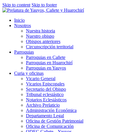
Skip to content
Skip to footer
Inicio
Nosotros
Nuestra historia
Nuestro obispo
Obispos anteriores
Circunscripción territorial
Parroquias
Parroquias en Cañete
Parroquias en Huarochirí
Parroquias en Yauyos
Curia y oficinas
Vicario General
Vicarios Episcopales
Secretario del Obispo
Tribunal eclesiástico
Notarios Eclesiásticos
Archivo Prelaticio
Administración Económica
Departamento Legal
Oficina de Gestión Patrimonial
Oficina de Comunicación
ODEC Cañete – Yauyos